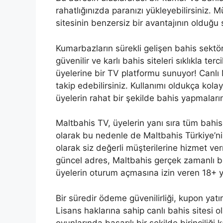
rahatlığınızda paranızı yükleyebilirsiniz.
sitesinin benzersiz bir avantajının olduğu s
Kumarbazların sürekli gelişen bahis sektö
güvenilir ve karlı bahis siteleri sıklıkla te
üyelerine bir TV platformu sunuyor! Canlı
takip edebilirsiniz. Kullanımı oldukça kol
üyelerin rahat bir şekilde bahis yapmaları
Maltbahis TV, üyelerin yanı sıra tüm bahisçi
olarak bu nedenle de Maltbahis Türkiye’nin
olarak siz değerli müşterilerine hizmet v
güncel adres, Maltbahis gerçek zamanlı ba
üyelerin oturum açmasına izin veren 18+ ya
Bir süredir ödeme güvenilirliği, kupon yatır
Lisans haklarına sahip canlı bahis sitesi ol
oyunlarında başarılı bir şekilde birinciliği