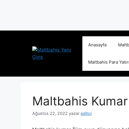
İçeriğe
atla
Anasayfa
Malt
Maltbahis Para Yat
Maltbahis Kumar
Ağustos 22, 2022
yazar
editor