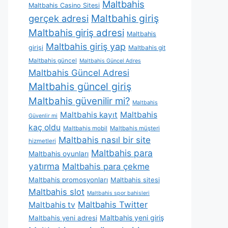
Maltbahis
Maltbahis Casino Sitesi
Maltbahis giriş
gerçek adresi
Maltbahis giriş adresi
Maltbahis
Maltbahis giriş yap
girişi
Maltbahis git
Maltbahis güncel
Maltbahis Güncel Adres
Maltbahis Güncel Adresi
Maltbahis güncel giriş
Maltbahis güvenilir mi?
Maltbahis
Maltbahis kayıt
Maltbahis
Güvenlir mi
kaç oldu
Maltbahis mobil
Maltbahis müşteri
Maltbahis nasıl bir site
hizmetleri
Maltbahis para
Maltbahis oyunları
yatırma
Maltbahis para çekme
Maltbahis promosyonları
Maltbahis sitesi
Maltbahis slot
Maltbahis spor bahisleri
Maltbahis Twitter
Maltbahis tv
Maltbahis yeni giriş
Maltbahis yeni adresi