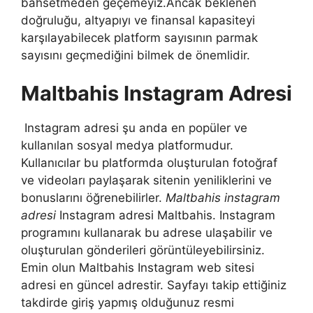
bahsetmeden geçemeyiz.Ancak beklenen
doğruluğu, altyapıyı ve finansal kapasiteyi
karşılayabilecek platform sayısının parmak
sayısını geçmediğini bilmek de önemlidir.
Maltbahis Instagram Adresi
Instagram adresi şu anda en popüler ve
kullanılan sosyal medya platformudur.
Kullanıcılar bu platformda oluşturulan fotoğraf
ve videoları paylaşarak sitenin yeniliklerini ve
bonuslarını öğrenebilirler.
Maltbahis instagram
adresi
Instagram adresi Maltbahis. Instagram
programını kullanarak bu adrese ulaşabilir ve
oluşturulan gönderileri görüntüleyebilirsiniz.
Emin olun Maltbahis Instagram web sitesi
adresi en güncel adrestir. Sayfayı takip ettiğiniz
takdirde giriş yapmış olduğunuz resmi