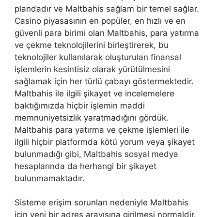
plandadır ve Maltbahis sağlam bir temel sağlar.
Casino piyasasının en popüler, en hızlı ve en
güvenli para birimi olan Maltbahis, para yatırma
ve çekme teknolojilerini birleştirerek, bu
teknolojiler kullanılarak oluşturulan finansal
işlemlerin kesintisiz olarak yürütülmesini
sağlamak için her türlü çabayı göstermektedir.
Maltbahis ile ilgili şikayet ve incelemelere
baktığımızda hiçbir işlemin maddi
memnuniyetsizlik yaratmadığını gördük.
Maltbahis para yatırma ve çekme işlemleri ile
ilgili hiçbir platformda kötü yorum veya şikayet
bulunmadığı gibi, Maltbahis sosyal medya
hesaplarında da herhangi bir şikayet
bulunmamaktadır.
Sisteme erişim sorunları nedeniyle Maltbahis
için yeni bir adres arayışına girilmesi normaldir.