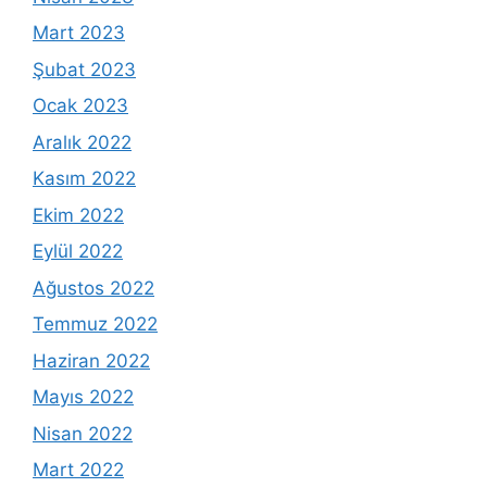
Mart 2023
Şubat 2023
Ocak 2023
Aralık 2022
Kasım 2022
Ekim 2022
Eylül 2022
Ağustos 2022
Temmuz 2022
Haziran 2022
Mayıs 2022
Nisan 2022
Mart 2022