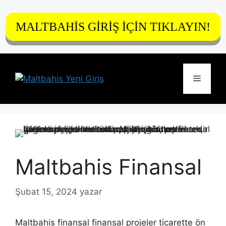
MALTBAHİS GİRİŞ İÇİN TIKLAYIN!
İçeriğe
atla
Menü
Maltbahis Finansal
Şubat 15, 2024
yazar
Maltbahis finansal finansal projeler ticarette ön