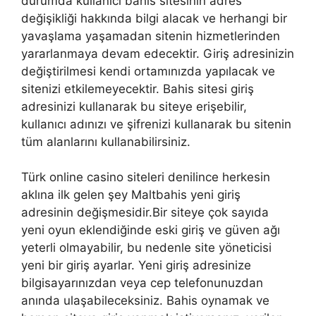
durumda kullanıcı bahis sitesinin adres
değişikliği hakkında bilgi alacak ve herhangi bir
yavaşlama yaşamadan sitenin hizmetlerinden
yararlanmaya devam edecektir. Giriş adresinizin
değiştirilmesi kendi ortamınızda yapılacak ve
sitenizi etkilemeyecektir. Bahis sitesi giriş
adresinizi kullanarak bu siteye erişebilir,
kullanıcı adınızı ve şifrenizi kullanarak bu sitenin
tüm alanlarını kullanabilirsiniz.
Türk online casino siteleri denilince herkesin
aklına ilk gelen şey Maltbahis yeni giriş
adresinin değişmesidir.Bir siteye çok sayıda
yeni oyun eklendiğinde eski giriş ve güven ağı
yeterli olmayabilir, bu nedenle site yöneticisi
yeni bir giriş ayarlar. Yeni giriş adresinize
bilgisayarınızdan veya cep telefonunuzdan
anında ulaşabileceksiniz. Bahis oynamak ve