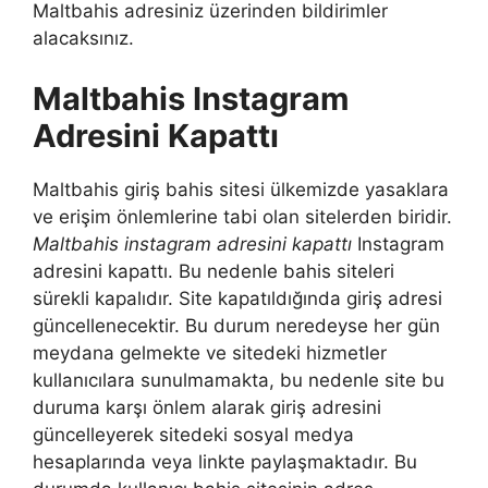
Maltbahis adresiniz üzerinden bildirimler
alacaksınız.
Maltbahis Instagram
Adresini Kapattı
Maltbahis giriş bahis sitesi ülkemizde yasaklara
ve erişim önlemlerine tabi olan sitelerden biridir.
Maltbahis instagram adresini kapattı
Instagram
adresini kapattı. Bu nedenle bahis siteleri
sürekli kapalıdır. Site kapatıldığında giriş adresi
güncellenecektir. Bu durum neredeyse her gün
meydana gelmekte ve sitedeki hizmetler
kullanıcılara sunulmamakta, bu nedenle site bu
duruma karşı önlem alarak giriş adresini
güncelleyerek sitedeki sosyal medya
hesaplarında veya linkte paylaşmaktadır. Bu