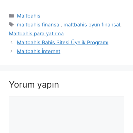
Kategoriler
Maltbahis
Etiketler
maltbahis finansal
,
maltbahis oyun finansal
,
Maltbahis para yatırma
Maltbahis Bahis Sitesi Üyelik Programı
Maltbahis İnternet
Yorum yapın
Yorum