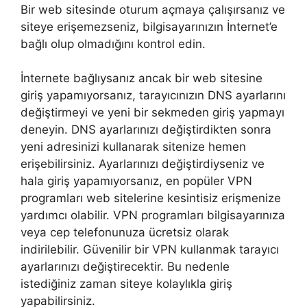
Bir web sitesinde oturum açmaya çalışırsanız ve
siteye erişemezseniz, bilgisayarınızın İnternet’e
bağlı olup olmadığını kontrol edin.
İnternete bağlıysanız ancak bir web sitesine
giriş yapamıyorsanız, tarayıcınızın DNS ayarlarını
değiştirmeyi ve yeni bir sekmeden giriş yapmayı
deneyin. DNS ayarlarınızı değiştirdikten sonra
yeni adresinizi kullanarak sitenize hemen
erişebilirsiniz. Ayarlarınızı değiştirdiyseniz ve
hala giriş yapamıyorsanız, en popüler VPN
programları web sitelerine kesintisiz erişmenize
yardımcı olabilir. VPN programları bilgisayarınıza
veya cep telefonunuza ücretsiz olarak
indirilebilir. Güvenilir bir VPN kullanmak tarayıcı
ayarlarınızı değiştirecektir. Bu nedenle
istediğiniz zaman siteye kolaylıkla giriş
yapabilirsiniz.