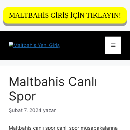
MALTBAHİS GİRİŞ İÇİN TIKLAYIN!
İçeriğe
atla
Menü
Maltbahis Canlı
Spor
Şubat 7, 2024
yazar
Maltbahis canlı spor canlı spor müsabakalarına