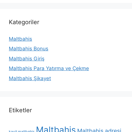
Kategoriler
Maltbahis
Maltbahis Bonus
Maltbahis Giriş
Maltbahis Para Yatırma ve Çekme
Maltbahis Şikayet
Etiketler
Maltbahis
Maltbahis adresi
kayit maltbahis