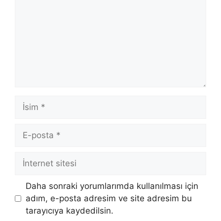
İsim
E-
posta
İnternet
sitesi
Daha sonraki yorumlarımda kullanılması için
adım, e-posta adresim ve site adresim bu
tarayıcıya kaydedilsin.