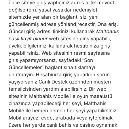
önce siteye giriş yaptığınız adres artık mevcut
değilse (örn. yasal yasaklar nedeniyle),
sitemizde yer alan bir bağlantı sizi yeni
güncellenmiş adrese yönlendirecektir. Ona eriş.
Güncel giriş adresi linkinizi kullanarak
Maltbahis
nasıl kayıt olunur
web sitesine giriş yapabilir,
üyelik bilgilerinizi kullanarak hesabınıza giriş
yapabilirsiniz. Web sitesinin resmi sayfasına
giriş yapamıyorsanız, sayfadaki “Son
Güncellemeler” bağlantısına tıklamayı
unutmayın. Hesabınıza giriş yaparken sorun
yaşıyorsanız Canlı Destek üzerinden müşteri
temsilcisinden yardım alabilirsiniz. Bir web
sitesinin Maltbahis Mobile ile oyun masaüstü
cihazında yapabileceği her şeyi, Maltbahis
Mobile ile hemen hemen her şeyi yapabilirsiniz.
Mobil arayüz, evde, arabada veya işte olmak
üzere her yerde canlı bahis ve casino oynamak