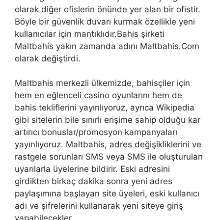
olarak diğer ofislerin önünde yer alan bir ofistir.
Böyle bir güvenlik duvarı kurmak özellikle yeni
kullanıcılar için mantıklıdır.Bahis şirketi
Maltbahis yakın zamanda adını Maltbahis.Com
olarak değiştirdi.
Maltbahis merkezli ülkemizde, bahisçiler için
hem en eğlenceli casino oyunlarını hem de
bahis tekliflerini yayınlıyoruz, ayrıca Wikipedia
gibi sitelerin bile sınırlı erişime sahip olduğu kar
artırıcı bonuslar/promosyon kampanyaları
yayınlıyoruz. Maltbahis, adres değişikliklerini ve
rastgele sorunları SMS veya SMS ile oluşturulan
uyarılarla üyelerine bildirir. Eski adresini
girdikten birkaç dakika sonra yeni adres
paylaşımına başlayan site üyeleri, eski kullanıcı
adı ve şifrelerini kullanarak yeni siteye giriş
yapabilecekler.