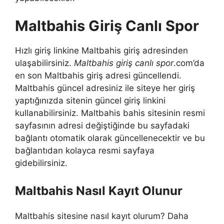
Maltbahis Giriş Canlı Spor
Hızlı giriş linkine Maltbahis giriş adresinden
ulaşabilirsiniz.
Maltbahis giriş canlı spor
.com’da
en son Maltbahis giriş adresi güncellendi.
Maltbahis güncel adresiniz ile siteye her giriş
yaptığınızda sitenin güncel giriş linkini
kullanabilirsiniz. Maltbahis bahis sitesinin resmi
sayfasının adresi değiştiğinde bu sayfadaki
bağlantı otomatik olarak güncellenecektir ve bu
bağlantıdan kolayca resmi sayfaya
gidebilirsiniz.
Maltbahis Nasıl Kayıt Olunur
Maltbahis sitesine nasıl kayıt olurum? Daha