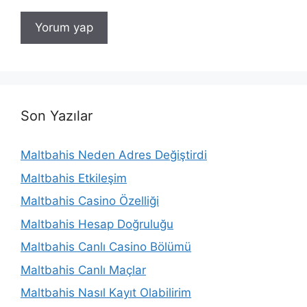
Son Yazılar
Maltbahis Neden Adres Değiştirdi
Maltbahis Etkileşim
Maltbahis Casino Özelliği
Maltbahis Hesap Doğruluğu
Maltbahis Canlı Casino Bölümü
Maltbahis Canlı Maçlar
Maltbahis Nasıl Kayıt Olabilirim