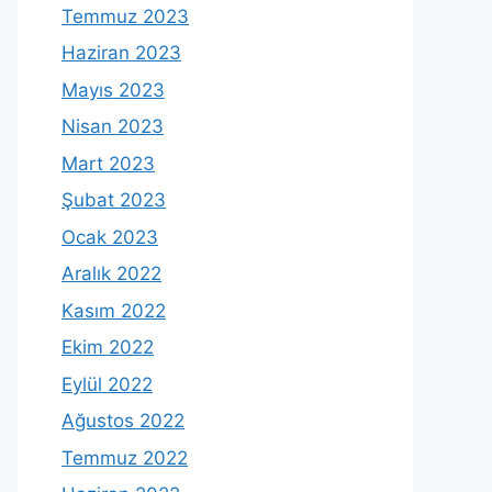
Temmuz 2023
Haziran 2023
Mayıs 2023
Nisan 2023
Mart 2023
Şubat 2023
Ocak 2023
Aralık 2022
Kasım 2022
Ekim 2022
Eylül 2022
Ağustos 2022
Temmuz 2022