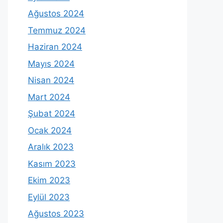
Ağustos 2024
Temmuz 2024
Haziran 2024
Mayıs 2024
Nisan 2024
Mart 2024
Şubat 2024
Ocak 2024
Aralık 2023
Kasım 2023
Ekim 2023
Eylül 2023
Ağustos 2023