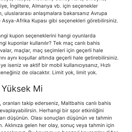
ye, İngiltere, Almanya vb. için seçenekler
in, uluslararası anlaşmalara bakarsanız Avrupa
Asya-Afrika Kupası gibi seçenekleri görebilirsiniz.
angi kupon seçeneklerini hangi oyunlarda
ngi kuponlar kullanılır? Tek maç canlı bahis
alar, maçlar, maç seçimleri için geçerli hale
ı aynı koşullar altında geçerli hale getirebilirsiniz.
ye iseniz ve aktif bir mobil kullanıcıysanız, Hızlı
neğiniz de olacaktır. Limit yok, limit yok.
i Yüksek Mi
, oranları takip ederseniz, Maltbahis canlı bahis
vaplayabilirsin. Herhangi bir spor etkinliğini
yları düşünün. Olası sonuçları düşünün ve tahmin
. Aklınıza gelen her olay, sonuç veya tahmin için