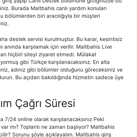
 giriş yapıp Canlı Destek bölümüne gittiğinizde bu
iz. Burada Maltbahis canlı yardım konuları
u bölümlerden biri aracılığıyla bir müşteri
niz.
aha destek servisi kurulmuştur. Bu karar, kesintisiz
i anında karşılamak için verilir. Maltbahis Live
an hiçbiri siteyi ziyaret etmedi. Mülakat
yormuş gibi Türkçe karşılanacaksınız. En alta
iniz, adınız gibi bölümler olduğunu göreceksiniz ve
oldurun. Bu açıdan bakıldığında hizmetin sadece üye
ım Çağrı Süresi
a 7/24 online olarak karşılanacaksınız Peki
 var mı? Toplantı ne zaman başlıyor? Maltbahis
bilir? Sorunu şöyle açıklayalım. Maltbahis giriş