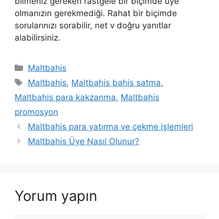
bilmeniz gereken rastgele bir biçimde üye
olmanızın gerekmediği. Rahat bir biçimde
sorularınızı sorabilir, net v doğru yanıtlar
alabilirsiniz.
Kategoriler
Maltbahis
Etiketler
Maltbahis
,
Maltbahis bahis satma
,
Maltbahis para kakzanma
,
Maltbahis
promosyon
Maltbahis para yatırma ve çekme işlemleri
Maltbahis Üye Nasıl Olunur?
Yorum yapın