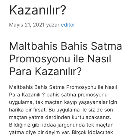
Kazanılır?
Mayıs 21, 2021
yazar
editor
Maltbahis Bahis Satma
Promosyonu ile Nasıl
Para Kazanılır?
Maltbahis Bahis Satma Promosyonu ile Nasıl
Para Kazanılır? bahis satma promosyonu
uygulama, tek maçtan kayıp yaşayanalar için
harika bir fırsat. Bu uygulama ile siz de son
maçtan yatma derdinden kurtulacaksanız.
Bildiğiniz gibi iddaa jargonunda tek maçtan
yatma diye bir deyim var. Birçok iddiacı tek