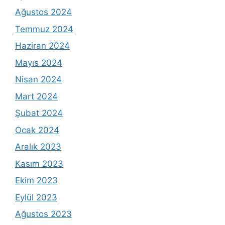
Ağustos 2024
Temmuz 2024
Haziran 2024
Mayıs 2024
Nisan 2024
Mart 2024
Şubat 2024
Ocak 2024
Aralık 2023
Kasım 2023
Ekim 2023
Eylül 2023
Ağustos 2023