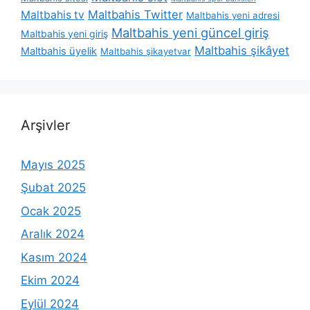
Maltbahis Twitter
Maltbahis tv
Maltbahis yeni adresi
Maltbahis yeni güncel giriş
Maltbahis yeni giriş
Maltbahis şikâyet
Maltbahis üyelik
Maltbahis şikayetvar
Arşivler
Mayıs 2025
Şubat 2025
Ocak 2025
Aralık 2024
Kasım 2024
Ekim 2024
Eylül 2024