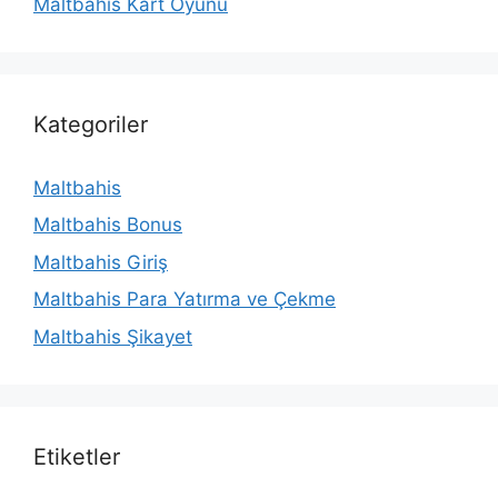
Maltbahis Kart Oyunu
Kategoriler
Maltbahis
Maltbahis Bonus
Maltbahis Giriş
Maltbahis Para Yatırma ve Çekme
Maltbahis Şikayet
Etiketler