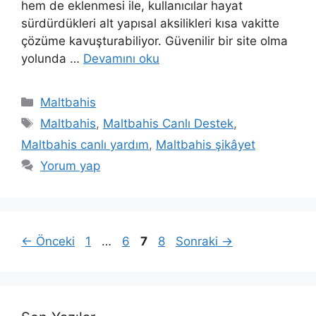
hem de eklenmesi ile, kullanıcılar hayat
sürdürdükleri alt yapısal aksilikleri kısa vakitte
çözüme kavuşturabiliyor. Güvenilir bir site olma
yolunda …
Devamını oku
Kategoriler
Maltbahis
Etiketler
Maltbahis
,
Maltbahis Canlı Destek
,
Maltbahis canlı yardım
,
Maltbahis şikâyet
Yorum yap
Sayfa
Sayfa
Sayfa
Sayfa
←
Önceki
1
…
6
7
8
Sonraki
→