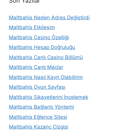
Son Yazılar
Maltbahis Neden Adres Değiştirdi
Maltbahis Etkileşim
Maltbahis Casino Özelliği
Maltbahis Hesap Doğruluğu
Maltbahis Canlı Casino Bölümü
Maltbahis Canlı Maçlar
Maltbahis Nasıl Kayıt Olabilirim
Maltbahis Oyun Sayfası
Maltbahis Şikayetlerini İncelemek
Maltbahis Bağlantı Yöntemi
Maltbahis Eğlence Sitesi
Maltbahis Kazanç Çizgisi