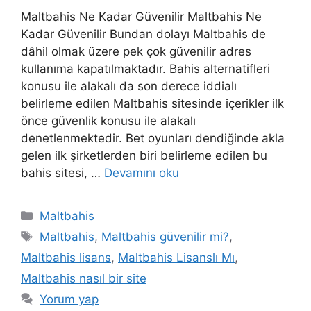
Maltbahis Ne Kadar Güvenilir Maltbahis Ne
Kadar Güvenilir Bundan dolayı Maltbahis de
dâhil olmak üzere pek çok güvenilir adres
kullanıma kapatılmaktadır. Bahis alternatifleri
konusu ile alakalı da son derece iddialı
belirleme edilen Maltbahis sitesinde içerikler ilk
önce güvenlik konusu ile alakalı
denetlenmektedir. Bet oyunları dendiğinde akla
gelen ilk şirketlerden biri belirleme edilen bu
bahis sitesi, …
Devamını oku
Kategoriler
Maltbahis
Etiketler
Maltbahis
,
Maltbahis güvenilir mi?
,
Maltbahis lisans
,
Maltbahis Lisanslı Mı
,
Maltbahis nasıl bir site
Yorum yap