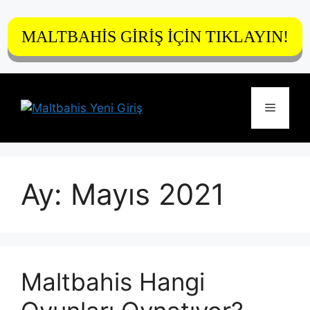
MALTBAHİS GİRİŞ İÇİN TIKLAYIN!
İçeriğe
atla
Menü
Ay:
Mayıs 2021
Maltbahis Hangi